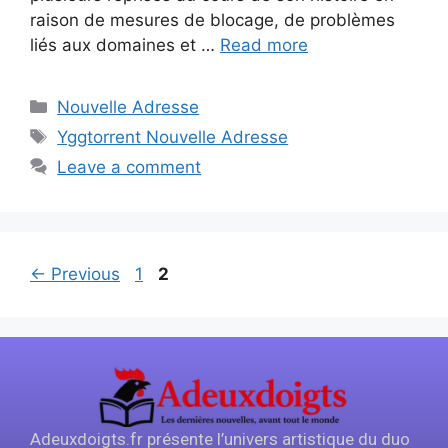
raison de mesures de blocage, de problèmes
liés aux domaines et …
Read more
Nouvelle Adresse
Yggtorrent Nouvelle Adresse
Leave a comment
←
Previous
1
2
Adeuxdoigts.fr présente l’univers artistique du duo